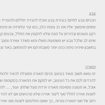
צבע
הכניסו צבע לחיים! בעזרת צבע תוכלו להגדיר חללים ולהפריד בנ
מסוים שימשוך אליו את רב צומת הלב, כמו קיר טלוויזיה או פינ
רקע מגוונים ובהירים על מנת שלא להקטין את החלל, צבעים קה
שימו לב שלכל צבע יש משמעות משלו והוא משדר אווירה ומצב ר
בחשבון שיהיה טיפה כהה יותר משבחרתם ויש להתחשב באור וצל
תאורה
זה נושא חשוב מאוד בעיצוב פנים! תאורה מסוגלת להאיר ולהחיו
להרדים לכם את כל העיצוב, יש למקם את התאורה במקומות שיד
אוכל, או תמונה מסוימת תאורה יורדת מעל שולחן ועוד, … לת
לשנות אוירה לחלל ואף ליצור אוירה שלא מרגישים אם לא להדלי
רחב של סוגי תאורה ונורות , כך שאם החלטתם לשנות סוגי אויר