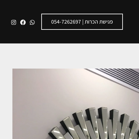
פגישת הכרות | 054-7262697